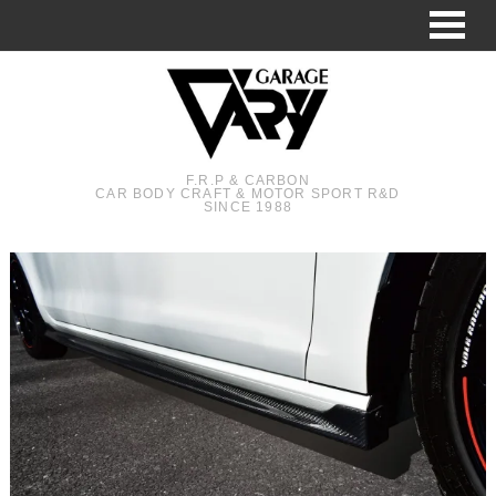
F.R.P & CARBON
CAR BODY CRAFT & MOTOR SPORT R&D
SINCE 1988