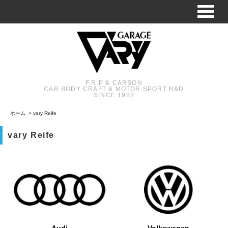
F.R.P & CARBON
CAR BODY CRAFT & MOTOR SPORT R&D
SINCE 1988
ホーム
>
vary Reife
vary Reife