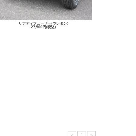
リアディフューザー(ウレタン)
27,500円(税込)
<
1
>