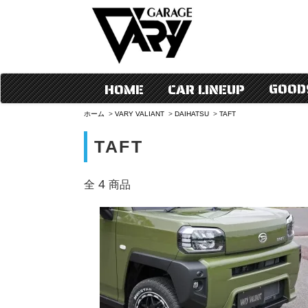
GOOD
HOME
CAR LINEUP
ホーム
>
VARY VALIANT
>
DAIHATSU
>
TAFT
TAFT
4
全
商品