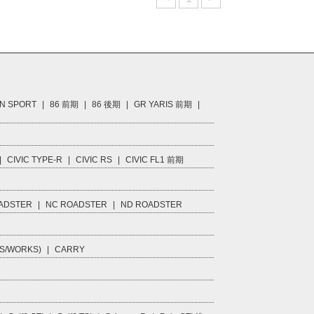
N SPORT
|
86 前期
|
86 後期
|
GR YARIS 前期
|
|
CIVIC TYPE-R
|
CIVIC RS
|
CIVIC FL1 前期
ADSTER
|
NC ROADSTER
|
ND ROADSTER
S/WORKS)
|
CARRY