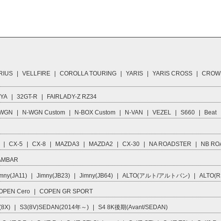
RIUS
|
VELLFIRE
|
COROLLA TOURING
|
YARIS
|
YARIS CROSS
|
CROW
IYA
|
32GT-R
|
FAIRLADY-Z RZ34
 WGN
|
N-WGN Custom
|
N-BOX Custom
|
N-VAN
|
VEZEL
|
S660
|
Beat
|
CX-5
|
CX-8
|
MAZDA3
|
MAZDA2
|
CX-30
|
NA ROADSTER
|
NB RO
AMBAR
mny(JA11)
|
Jimny(JB23)
|
Jimny(JB64)
|
ALTO(アルト/アルトバン)
|
ALTO(R
OPEN Cero
|
COPEN GR SPORT
(8X)
|
S3(8V)SEDAN(2014年～)
|
S4 8K後期(Avant/SEDAN)