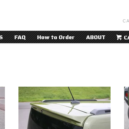
CA
S
FAQ
How to Order
ABOUT
C