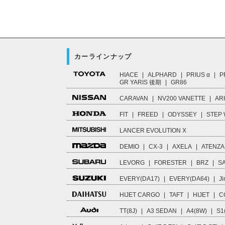
カーラインナップ
HIACE
|
ALPHARD
|
PRIUS α
|
P
GR YARIS 後期
|
GR86
CARAVAN
|
NV200 VANETTE
|
AR
FIT
|
FREED
|
ODYSSEY
|
STEP
LANCER EVOLUTION X
DEMIO
|
CX-3
|
AXELA
|
ATENZA
LEVORG
|
FORESTER
|
BRZ
|
S
EVERY(DA17)
|
EVERY(DA64)
|
Ji
HIJET CARGO
|
TAFT
|
HIJET
|
C
TT(8J)
|
A3 SEDAN
|
A4(8W)
|
S1