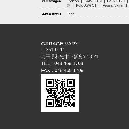
Arteon
|
Golf7.5 TSI
|
Golf7.5 GTI
|
期
|
Polo(AW) GTI
|
Passat Variant 
595
GARAGE VARY
〒351-0111
埼玉県和光市下新倉5-18-21
TEL：048-469-1708
FAX：048-469-1709