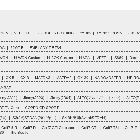
RIUS
|
VELLFIRE
|
COROLLA TOURING
|
YARIS
|
YARIS CROSS
|
CROW
IYA
|
32GT-R
|
FAIRLADY-Z RZ34
 WGN
|
N-WGN Custom
|
N-BOX Custom
|
N-VAN
|
VEZEL
|
S660
|
Beat
|
CX-5
|
CX-8
|
MAZDA3
|
MAZDA2
|
CX-30
|
NA ROADSTER
|
NB RO
AMBAR
mny(JA11)
|
Jimny(JB23)
|
Jimny(JB64)
|
ALTO(アルト/アルトバン)
|
ALTO(R
OPEN Cero
|
COPEN GR SPORT
(8X)
|
S3(8V)SEDAN(2014年～)
|
S4 8K後期(Avant/SEDAN)
Golf7.5 R
|
Golf7 R
|
Golf7 GTI Clubsport
|
Golf7 GTI
|
Golf7 TSI
|
Golf6 R
R36
|
The Beetle