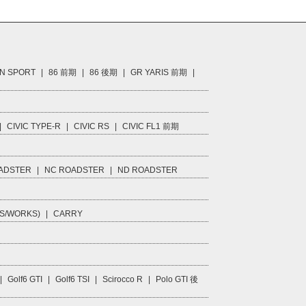
N SPORT
|
86 前期
|
86 後期
|
GR YARIS 前期
|
|
CIVIC TYPE-R
|
CIVIC RS
|
CIVIC FL1 前期
ADSTER
|
NC ROADSTER
|
ND ROADSTER
S/WORKS)
|
CARRY
|
Golf6 GTI
|
Golf6 TSI
|
Scirocco R
|
Polo GTI 後