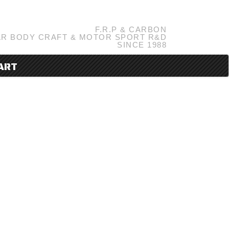
F.R.P & CARBON
R BODY CRAFT & MOTOR SPORT R&D
SINCE 1988
ART