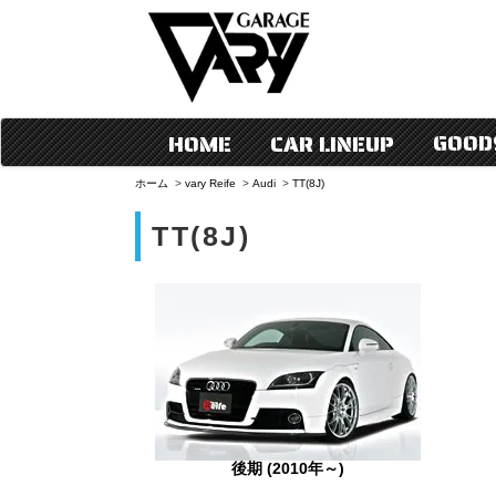
GOOD
HOME
CAR LINEUP
ホーム
>
vary Reife
>
Audi
>
TT(8J)
TT(8J)
後期 (2010年～)