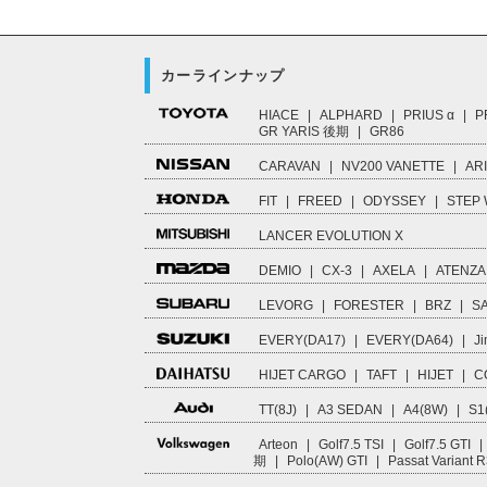
カーラインナップ
HIACE
|
ALPHARD
|
PRIUS α
|
P
GR YARIS 後期
|
GR86
CARAVAN
|
NV200 VANETTE
|
AR
FIT
|
FREED
|
ODYSSEY
|
STEP
LANCER EVOLUTION X
DEMIO
|
CX-3
|
AXELA
|
ATENZA
LEVORG
|
FORESTER
|
BRZ
|
S
EVERY(DA17)
|
EVERY(DA64)
|
Ji
HIJET CARGO
|
TAFT
|
HIJET
|
C
TT(8J)
|
A3 SEDAN
|
A4(8W)
|
S1
Arteon
|
Golf7.5 TSI
|
Golf7.5 GTI
|
期
|
Polo(AW) GTI
|
Passat Variant 