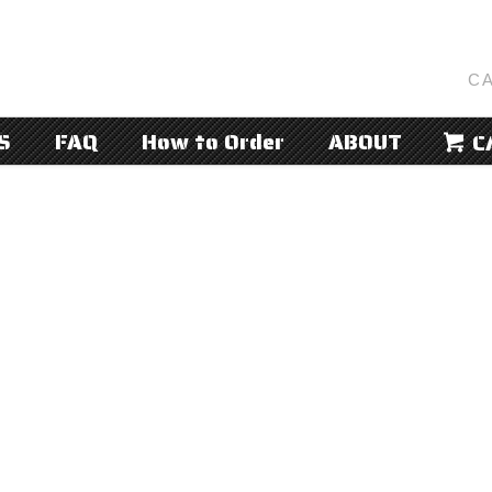
CA
S
FAQ
How to Order
ABOUT
C