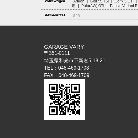
Arteon
|
Golf7.5 TSI
|
Golf7.5 GTI
|
期
|
Polo(AW) GTI
|
Passat Variant 
595
GARAGE VARY
〒351-0111
埼玉県和光市下新倉5-18-21
TEL：048-469-1708
FAX：048-469-1709