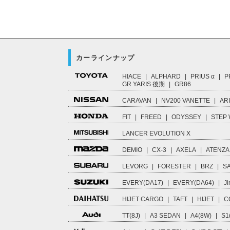
カーラインナップ
HIACE
|
ALPHARD
|
PRIUS α
|
P
GR YARIS 後期
|
GR86
CARAVAN
|
NV200 VANETTE
|
AR
FIT
|
FREED
|
ODYSSEY
|
STEP
LANCER EVOLUTION X
DEMIO
|
CX-3
|
AXELA
|
ATENZA
LEVORG
|
FORESTER
|
BRZ
|
S
EVERY(DA17)
|
EVERY(DA64)
|
Ji
HIJET CARGO
|
TAFT
|
HIJET
|
C
TT(8J)
|
A3 SEDAN
|
A4(8W)
|
S1