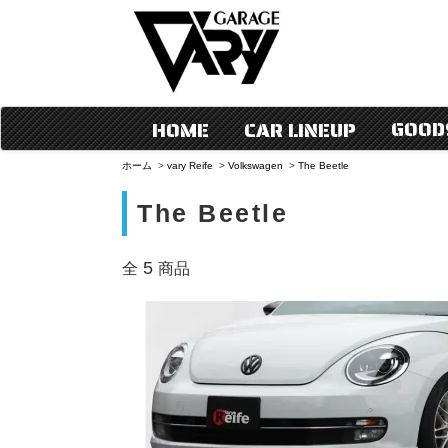
GOOD
HOME
CAR LINEUP
ホーム
>
vary Reife
>
Volkswagen
>
The Beetle
The Beetle
5
全
商品