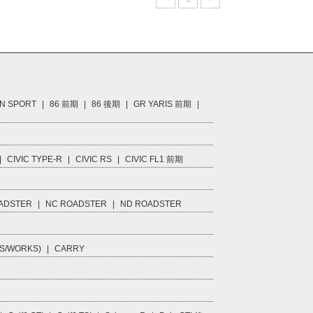
N SPORT
|
86 前期
|
86 後期
|
GR YARIS 前期
|
|
CIVIC TYPE-R
|
CIVIC RS
|
CIVIC FL1 前期
ADSTER
|
NC ROADSTER
|
ND ROADSTER
S/WORKS)
|
CARRY