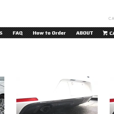
CA
S
FAQ
How to Order
ABOUT
C