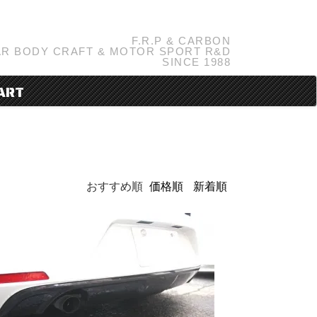
F.R.P & CARBON
R BODY CRAFT & MOTOR SPORT R&D
SINCE 1988
ART
おすすめ順
価格順
新着順