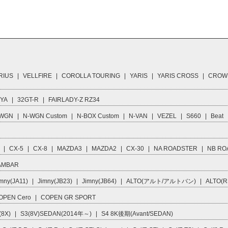
RIUS
|
VELLFIRE
|
COROLLA TOURING
|
YARIS
|
YARIS CROSS
|
CROW
IYA
|
32GT-R
|
FAIRLADY-Z RZ34
 WGN
|
N-WGN Custom
|
N-BOX Custom
|
N-VAN
|
VEZEL
|
S660
|
Beat
|
CX-5
|
CX-8
|
MAZDA3
|
MAZDA2
|
CX-30
|
NA ROADSTER
|
NB RO
AMBAR
mny(JA11)
|
Jimny(JB23)
|
Jimny(JB64)
|
ALTO(アルト/アルトバン)
|
ALTO(R
OPEN Cero
|
COPEN GR SPORT
(8X)
|
S3(8V)SEDAN(2014年～)
|
S4 8K後期(Avant/SEDAN)