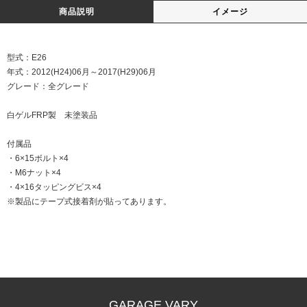
商品説明
イメージ
型式：E26
年式：2012(H24)06月～2017(H29)06月
グレード：全グレード
白ゲルFRP製 未塗装品
付属品
・6×15ボルト×4
・M6ナット×4
・4×16タッピングビス×4
※製品にテープ式接着剤が貼ってあります。
GARAGE VARY