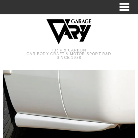
F.R.P & CARBON
CAR BODY CRAFT & MOTOR SPORT R&D
SINCE 1988