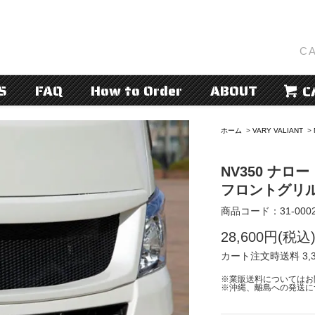
CA
S
FAQ
How to Order
ABOUT
C
ホーム
>
VARY VALIANT
>
NV350 ナロー
フロントグリ
商品コード：31-000
28,600円(税込
カート注文時送料 3,3
※業販送料についてはお
※沖縄、離島への発送に