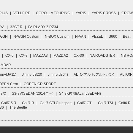
RIUS
|
VELLFIRE
|
COROLLA TOURING
|
YARIS
|
YARIS CROSS
|
CROW
IYA
|
32GT-R
|
FAIRLADY-Z RZ34
 WGN
|
N-WGN Custom
|
N-BOX Custom
|
N-VAN
|
VEZEL
|
S660
|
Beat
|
CX-5
|
CX-8
|
MAZDA3
|
MAZDA2
|
CX-30
|
NA ROADSTER
|
NB RO
AMBAR
mny(JA11)
|
Jimny(JB23)
|
Jimny(JB64)
|
ALTO(アルト/アルトバン)
|
ALTO(R
OPEN Cero
|
COPEN GR SPORT
(8X)
|
S3(8V)SEDAN(2014年～)
|
S4 8K後期(Avant/SEDAN)
Golf7.5 R
|
Golf7 R
|
Golf7 GTI Clubsport
|
Golf7 GTI
|
Golf7 TSI
|
Golf6 R
R36
|
The Beetle