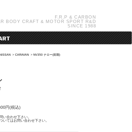
F.R.P & CARBON
R BODY CRAFT & MOTOR SPORT R&D
SINCE 1988
ART
NISSAN
>
CARAVAN
>
NV350 ナロー(前期)
ル
2
)
00円(税込)
問い合わせ下さい。
ついてはお問い合わせ下さい。