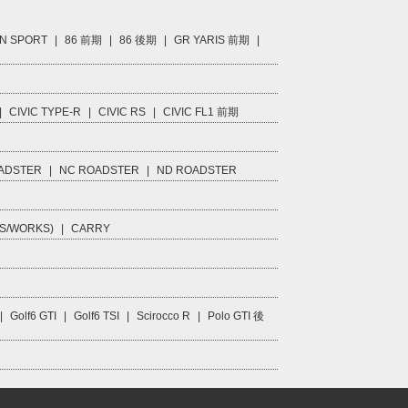
N SPORT
|
86 前期
|
86 後期
|
GR YARIS 前期
|
|
CIVIC TYPE-R
|
CIVIC RS
|
CIVIC FL1 前期
ADSTER
|
NC ROADSTER
|
ND ROADSTER
S/WORKS)
|
CARRY
|
Golf6 GTI
|
Golf6 TSI
|
Scirocco R
|
Polo GTI 後