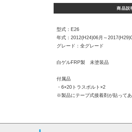
商品説
型式：E26
年式：2012(H24)06月～2017(H29)
グレード：全グレード
白ゲルFRP製 未塗装品
付属品
・6×20トラスボルト×2
※製品にテープ式接着剤が貼ってあ