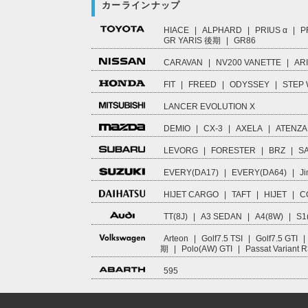
カーラインナップ
HIACE
|
ALPHARD
|
PRIUS α
|
P
GR YARIS 後期
|
GR86
CARAVAN
|
NV200 VANETTE
|
AR
FIT
|
FREED
|
ODYSSEY
|
STEP
LANCER EVOLUTION X
DEMIO
|
CX-3
|
AXELA
|
ATENZA
LEVORG
|
FORESTER
|
BRZ
|
S
EVERY(DA17)
|
EVERY(DA64)
|
Ji
HIJET CARGO
|
TAFT
|
HIJET
|
C
TT(8J)
|
A3 SEDAN
|
A4(8W)
|
S1
Arteon
|
Golf7.5 TSI
|
Golf7.5 GTI
|
期
|
Polo(AW) GTI
|
Passat Variant 
595