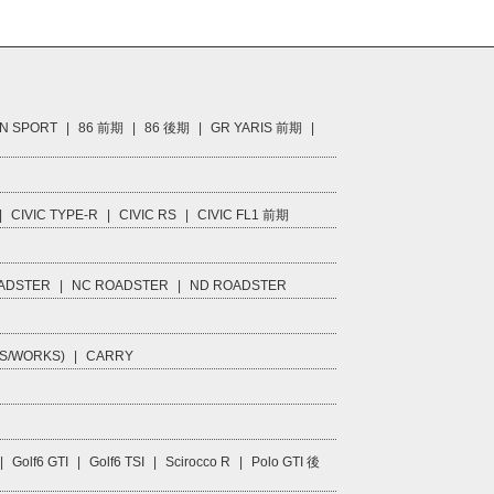
N SPORT
|
86 前期
|
86 後期
|
GR YARIS 前期
|
|
CIVIC TYPE-R
|
CIVIC RS
|
CIVIC FL1 前期
ADSTER
|
NC ROADSTER
|
ND ROADSTER
S/WORKS)
|
CARRY
|
Golf6 GTI
|
Golf6 TSI
|
Scirocco R
|
Polo GTI 後