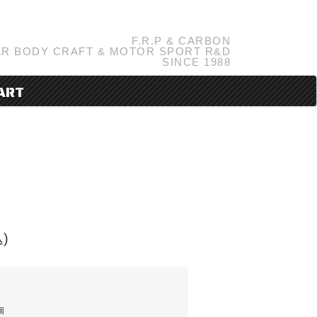
F.R.P & CARBON
R BODY CRAFT & MOTOR SPORT R&D
SINCE 1988
ART
)
個