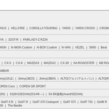
RIUS
|
VELLFIRE
|
COROLLA TOURING
|
YARIS
|
YARIS CROSS
|
CROW
IYA
|
32GT-R
|
FAIRLADY-Z RZ34
 WGN
|
N-WGN Custom
|
N-BOX Custom
|
N-VAN
|
VEZEL
|
S660
|
Beat
|
CX-5
|
CX-8
|
MAZDA3
|
MAZDA2
|
CX-30
|
NA ROADSTER
|
NB RO
AMBAR
mny(JA11)
|
Jimny(JB23)
|
Jimny(JB64)
|
ALTO(アルト/アルトバン)
|
ALTO(R
OPEN Cero
|
COPEN GR SPORT
(8X)
|
S3(8V)SEDAN(2014年～)
|
S4 8K後期(Avant/SEDAN)
Golf7.5 R
|
Golf7 R
|
Golf7 GTI Clubsport
|
Golf7 GTI
|
Golf7 TSI
|
Golf6 R
R36
|
The Beetle