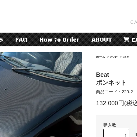
CA
S
FAQ
How to Order
ABOUT
C
ホーム
>
VARY
>
Beat
Beat
ボンネット
商品コード：220-2
132,000円(税込
購入数