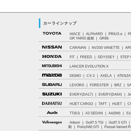
カーラインナップ
HIACE
|
ALPHARD
|
PRIUS α
|
P
GR YARIS 後期
|
GR86
CARAVAN
|
NV200 VANETTE
|
AR
FIT
|
FREED
|
ODYSSEY
|
STEP
LANCER EVOLUTION X
DEMIO
|
CX-3
|
AXELA
|
ATENZA
LEVORG
|
FORESTER
|
BRZ
|
S
EVERY(DA17)
|
EVERY(DA64)
|
Ji
HIJET CARGO
|
TAFT
|
HIJET
|
C
TT(8J)
|
A3 SEDAN
|
A4(8W)
|
S1
Arteon
|
Golf7.5 TSI
|
Golf7.5 GTI
|
期
|
Polo(AW) GTI
|
Passat Variant 