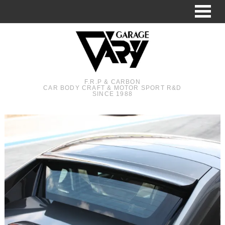
F.R.P & CARBON
CAR BODY CRAFT & MOTOR SPORT R&D
SINCE 1988