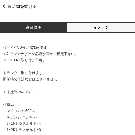
買い物を続ける
商品説明
イメージ
※1.メイン板は1320㎜です。
※2.アンテナよけが必要か否かご指定下さい。
※3.ND RF取り付け不可。
トランクに取り付けます。
開閉時の干渉などはございません。
※未塗装のみです。
付属品
・フチゴム×1500㎜
・スポンジパッキン×1
・6×15トラスボルト×4
・6×25トラスボルト×8