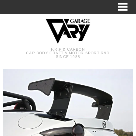
F.R.P & CARBON
CAR BODY CRAFT & MOTOR SPORT R&D
SINCE 1988