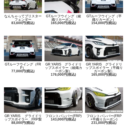
なんちゃってブリスター
GTルーフウイング（綾
GTルーフウイング（平
フェンダー
織リカーボン）
織りカーボン）
83,600円(税込)
165,000円(税込)
154,000円(税込)
GTルーフウイング（FR
GR YARIS グライドリ
GR YARIS グライドリ
P）
ップスポイラー（綾織カ
ップスポイラー（平織り
77,000円(税込)
ーボン製）
カーボン製）
176,000円(税込)
165,000円(税込)
GR YARIS グライドリ
フロントバンパー(FRP)
フロントバンパー(FRP
ップスポイラー FRP製
143,000円(税込)
+平織りカーボン)
88,000円(税込)
231,000円(税込)