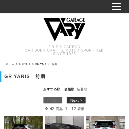
F.R.P & CARBON
CAR BODY CRAFT & MOTOR SPORT R&D
SINCE 1988
ホーム
>
TOYOTA
>
GR YARIS 前期
GR YARIS 前期
おすすめ順
価格順
新着順
< Prev
Next >
42
1
12
全
商品
-
表示