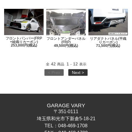
フロントバンパー(FRP
フロントアンダーパネル
リアダクトパネル(平織
+綾織りカーボン)
(FRP)
りカーボン)
253,000円(税込)
49,500円(税込)
71,500円(税込)
42
1
12
全
商品
-
表示
< Prev
Next >
GARAGE VARY
〒351-0111
埼玉県和光市下新倉5-18-21
TEL：048-469-1708