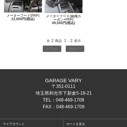
メーターフード(FRP)
メーターフード(綾織カ
22,000円(税込)
ーボン+FRP)
49,500円(税込)
2
1
2
全
商品
-
表示
< Prev
Next >
GARAGE VARY
〒351-0111
埼玉県和光市下新倉5-18-21
TEL：048-469-1708
FAX：048-469-1709
マイアカウント
カートを見る