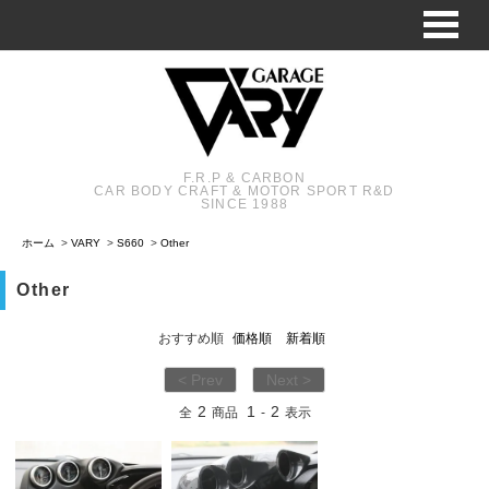
F.R.P & CARBON
CAR BODY CRAFT & MOTOR SPORT R&D
SINCE 1988
ホーム
>
VARY
>
S660
>
Other
Other
おすすめ順
価格順
新着順
< Prev
Next >
2
1
2
全
商品
-
表示