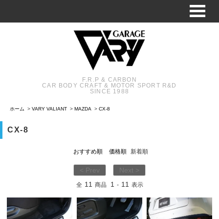
F.R.P & CARBON
CAR BODY CRAFT & MOTOR SPORT R&D
SINCE 1988
ホーム
>
VARY VALIANT
>
MAZDA
>
CX-8
CX-8
おすすめ順
価格順
新着順
< Prev
Next >
11
1
11
全
商品
-
表示