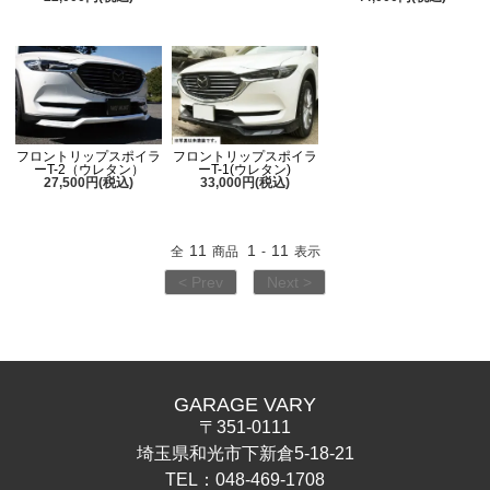
フロントリップスポイラ
フロントリップスポイラ
ーT-2（ウレタン）
ーT-1(ウレタン)
27,500円(税込)
33,000円(税込)
11
1
11
全
商品
-
表示
< Prev
Next >
GARAGE VARY
〒351-0111
埼玉県和光市下新倉5-18-21
TEL：048-469-1708