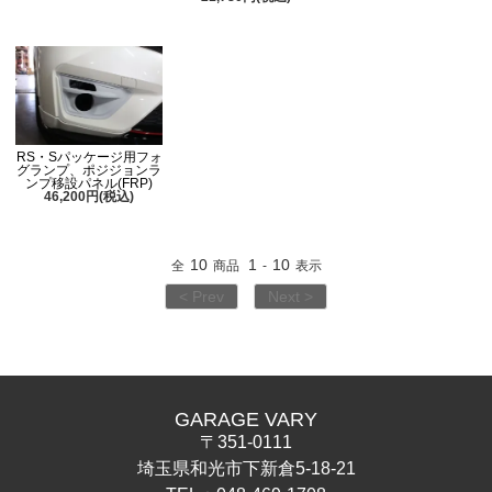
RS・Sパッケージ用フォ
グランプ、ポジジョンラ
ンプ移設パネル(FRP)
46,200円(税込)
10
1
10
全
商品
-
表示
< Prev
Next >
GARAGE VARY
〒351-0111
埼玉県和光市下新倉5-18-21