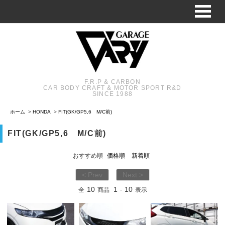
F.R.P & CARBON
CAR BODY CRAFT & MOTOR SPORT R&D
SINCE 1988
ホーム
>
HONDA
>
FIT(GK/GP5,6 M/C前)
FIT(GK/GP5,6 M/C前)
おすすめ順
価格順
新着順
< Prev
Next >
10
1
10
全
商品
-
表示