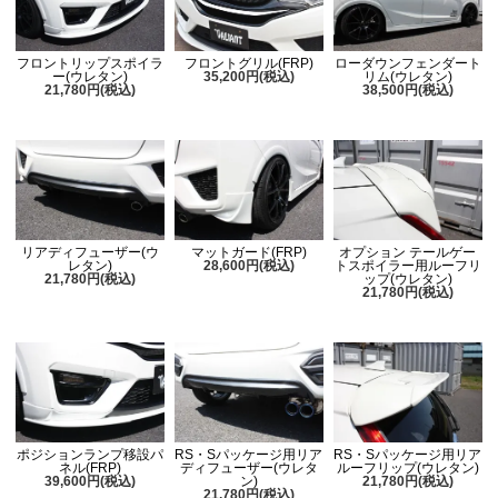
フロントリップスポイラ
フロントグリル(FRP)
ローダウンフェンダート
ー(ウレタン)
35,200円(税込)
リム(ウレタン)
21,780円(税込)
38,500円(税込)
リアディフューザー(ウ
マットガード(FRP)
オプション テールゲー
レタン)
28,600円(税込)
トスポイラー用ルーフリ
21,780円(税込)
ップ(ウレタン)
21,780円(税込)
ポジションランプ移設パ
RS・Sパッケージ用リア
RS・Sパッケージ用リア
ネル(FRP)
ディフューザー(ウレタ
ルーフリップ(ウレタン)
39,600円(税込)
ン)
21,780円(税込)
21,780円(税込)